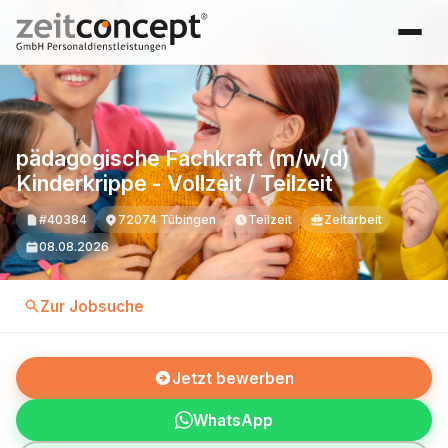
pädagogische Fachkraft (m/w/d)
Kinderkrippe - Vollzeit / Teilzeit
#40384
72074 Tübingen
Teilzeit
Zeitarbeit
08.08.2026
Zur Jobsuche
Jetzt bewerben
WhatsApp