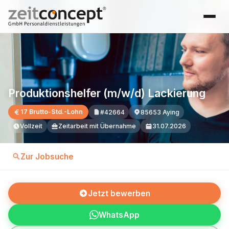
Produktionshelfer (m/w/d) Lackierung
17 Brutto-Std.-Lohn
#42664
85653 Aying
Vollzeit
Zeitarbeit mit Übernahme
31.07.2026
Zur Jobsuche
Jetzt bewerben
WhatsApp