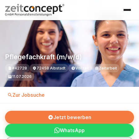
Pflegefachkraft (m/w/d)
#42728
72458 Albstadt
Vollzeit
Zeitarbeit
11.07.2026
Zur Jobsuche
Jetzt bewerben
WhatsApp