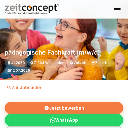
pädagogische Fachkraft (m/w/d)
#42953
71364 Winnenden
Vollzeit
Zeitarbeit
12.07.2026
Zur Jobsuche
Jetzt bewerben
WhatsApp