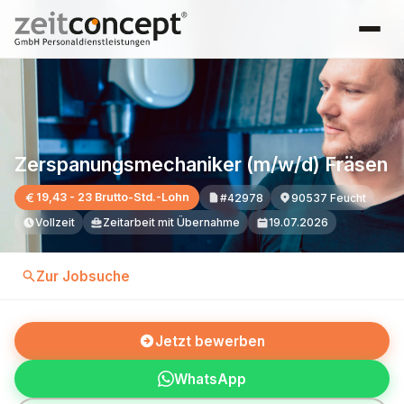
Zerspanungsmechaniker (m/w/d) Fräsen
19,43 - 23 Brutto-Std.-Lohn
#42978
90537 Feucht
Vollzeit
Zeitarbeit mit Übernahme
19.07.2026
Zur Jobsuche
Jetzt bewerben
WhatsApp