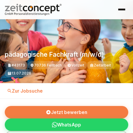
pädagogische Fachkraft (m/w/d)
#43173
70736 Fellbach
Vollzeit
Zeitarbeit
13.07.2026
Zur Jobsuche
Jetzt bewerben
WhatsApp