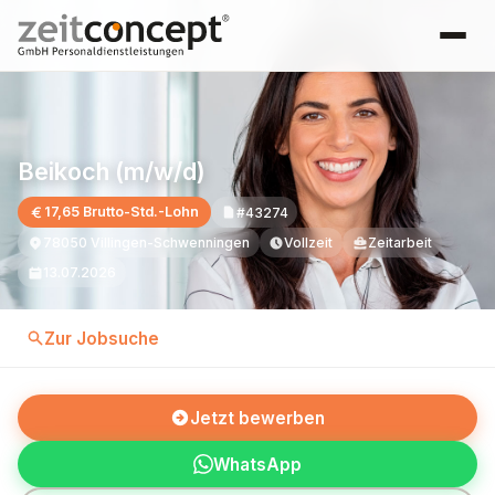
Beikoch (m/w/d)
17,65 Brutto-Std.-Lohn
#43274
78050 Villingen-Schwenningen
Vollzeit
Zeitarbeit
13.07.2026
Zur Jobsuche
Jetzt bewerben
WhatsApp