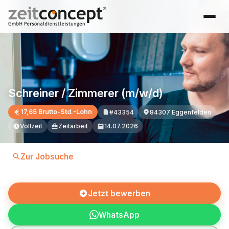
Schreiner / Zimmerer (m/w/d)
17,65 Brutto-Std.-Lohn
#43354
84307 Eggenfelden
Vollzeit
Zeitarbeit
14.07.2026
Zur Jobsuche
Jetzt bewerben
WhatsApp