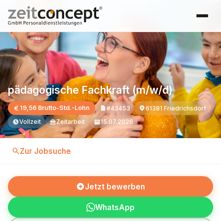
pädagogische Fachkraft (m/w/d)
19,56 Brutto-Std.-Lohn
#43453
61381 Friedrichsdorf
Vollzeit
Zeitarbeit
15.07.2026
Zur Jobsuche
Jetzt bewerben
WhatsApp