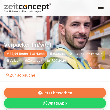
Verpacker (m/w/d)
14,96 Brutto-Std.-Lohn
#43686
93437 Furth im Wald
Vollzeit
Zeitarbeit
17.07.2026
Zur Jobsuche
Jetzt bewerben
WhatsApp