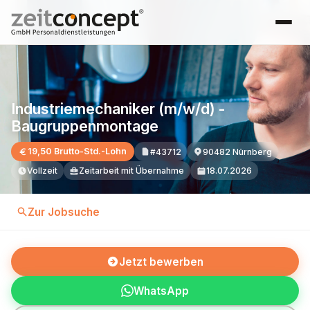
Industriemechaniker (m/w/d) -
Baugruppenmontage
19,50 Brutto-Std.-Lohn
#43712
90482 Nürnberg
Vollzeit
Zeitarbeit mit Übernahme
18.07.2026
Zur Jobsuche
Jetzt bewerben
WhatsApp