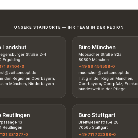
UNSERE STANDORTE — IHR TEAM IN DER REGION
o Landshut
Büro München
Regensburger Straße 2-4
Moosacher Straße 82a
 Ergolding
80809 München
871 97404-0
+49 89 454598-0
hut@zeitconcept.de
muenchen@zeitconcept.de
 in den Regionen Oberbayern,
Tätig in der Region München,
aum München, Niederbayern
Oberbayern, Oberpfalz, Franke
bundesweit in der Pflege
o Reutlingen
Büro Stuttgart
rpassage 13
Breitwiesenstraße 28
 Reutlingen
70565 Stuttgart
7121 381277-0
+49 711 722368-0