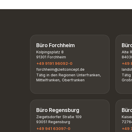
Büro Forchheim
Bür
Kolpingsplatz 8
Alte 
91301 Forchheim
84030
+49 9191 96092-0
+49 
forchheim@zeitconcept.de
lands
Tätig in den Regionen Unterfranken,
Tätig
Mittelfranken, Oberfranken
Großr
Büro Regensburg
Bür
Ziegetsdorfer Straße 109
Kaise
93051 Regensburg
72764
+49 941 63097-0
+49 