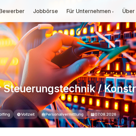
 Bewerber
Jobbörse
Für Unternehmen
Über
r Steuerungstechnik / Konst
lfing
Vollzeit
Personalvermittlung
07.08.2026