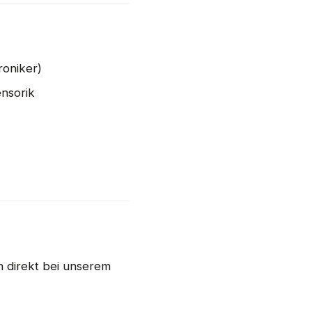
roniker)
ensorik
n direkt bei unserem