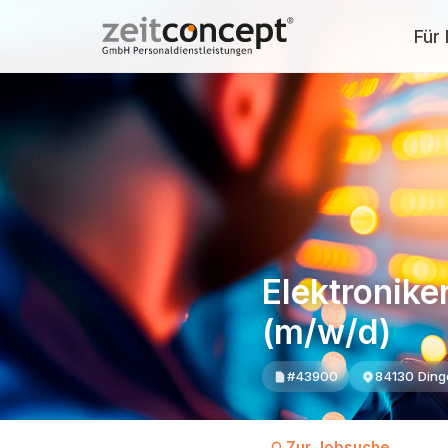
Für
Elektronike
(m/w/d)
#43900
84130 Dingo
Zur Jobsuche