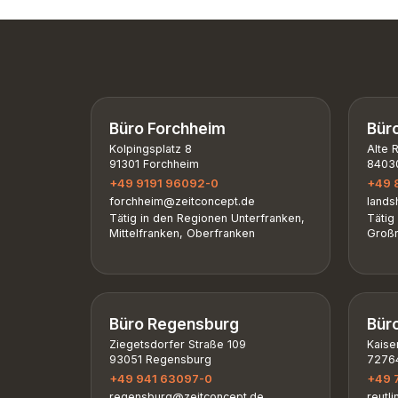
Büro Forchheim
Bür
Kolpingsplatz 8
Alte 
91301 Forchheim
84030
+49 9191 96092-0
+49 
forchheim@zeitconcept.de
lands
Tätig in den Regionen Unterfranken,
Tätig
Mittelfranken, Oberfranken
Großr
Büro Regensburg
Bür
Ziegetsdorfer Straße 109
Kaise
93051 Regensburg
72764
+49 941 63097-0
+49 
regensburg@zeitconcept.de
reutl