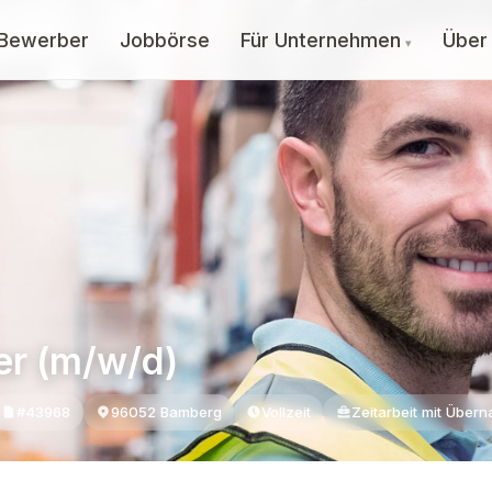
 Bewerber
Jobbörse
Für Unternehmen
Über
er (m/w/d)
#43968
96052 Bamberg
Vollzeit
Zeitarbeit mit Über