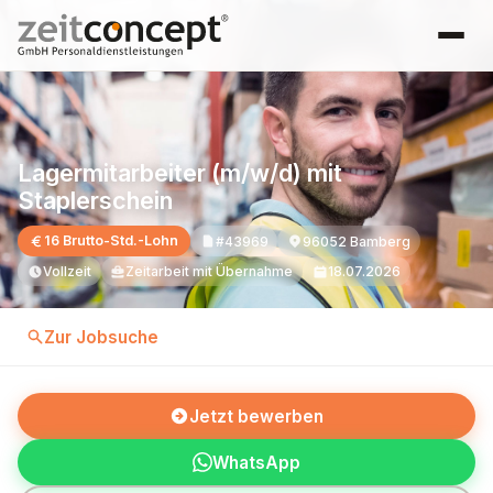
Lagermitarbeiter (m/w/d) mit
Staplerschein
16 Brutto-Std.-Lohn
#43969
96052 Bamberg
Vollzeit
Zeitarbeit mit Übernahme
18.07.2026
Zur Jobsuche
Jetzt bewerben
WhatsApp