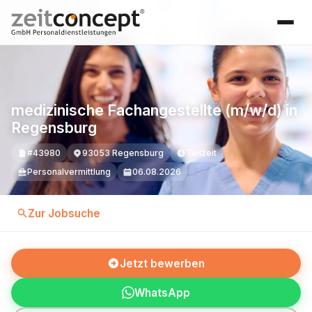
medizinische Fachangestellte (m/w/d) in
Regensburg
#43980
93053 Regensburg
Teilzeit
Personalvermittlung
06.08.2026
Zur Jobsuche
Jetzt bewerben
WhatsApp