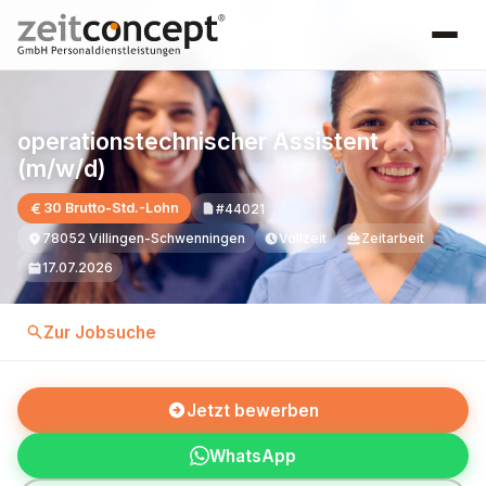
operationstechnischer Assistent
(m/w/d)
30 Brutto-Std.-Lohn
#44021
78052 Villingen-Schwenningen
Vollzeit
Zeitarbeit
17.07.2026
Zur Jobsuche
Jetzt bewerben
WhatsApp